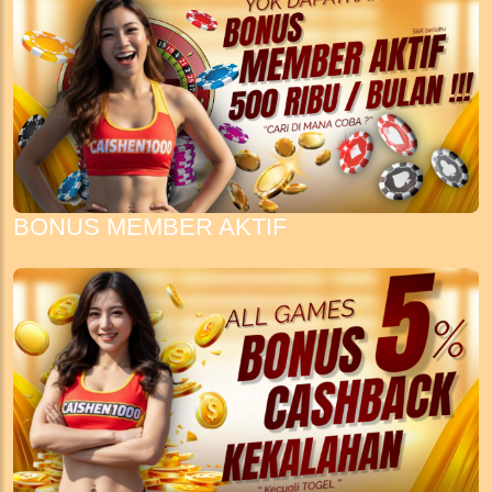
BONUS MEMBER AKTIF