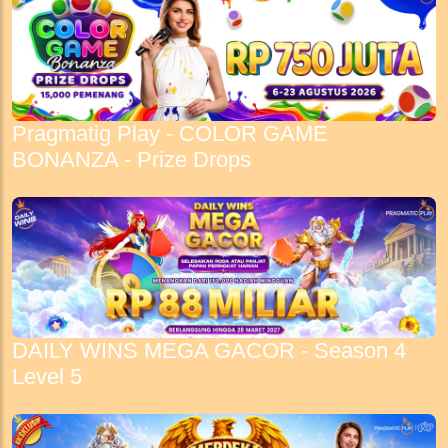
Pragmatig Play - COLOR GAME
BONANZA - Prize Drops
DAILY WINS MEGA GACOR - Season 4
Level 5