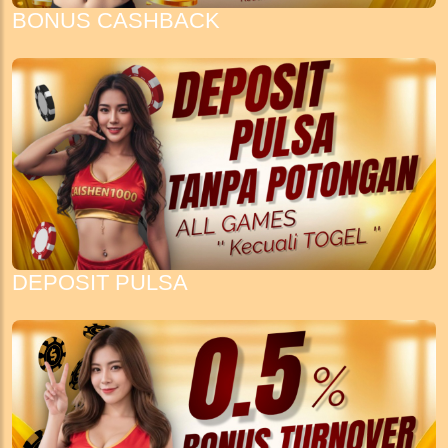
BONUS CASHBACK
DEPOSIT PULSA