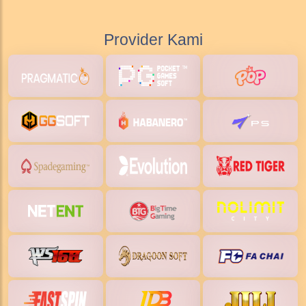
Provider Kami