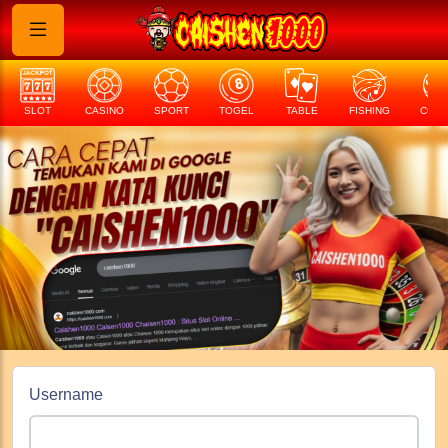
SLOT
CASINO
SPORT
TOGEL
TABLE
FISHING
COCK
Username