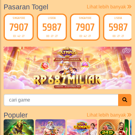
Pasaran Togel
Lihat lebih banyak
SINGAPORE
LISBOA
SINGAPORE
LISBOA
7907
5987
7907
5987
03 : 42 : 26
00 : 27 : 26
03 : 42 : 26
00 : 27 : 26
Populer
Lihat lebih banyak