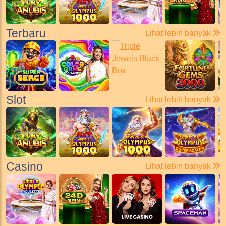
Terbaru
Lihat lebih banyak
Slot
Lihat lebih banyak
Casino
Lihat lebih banyak