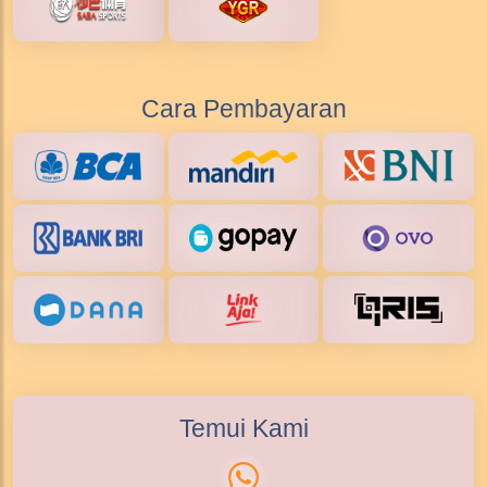
Cara Pembayaran
Temui Kami