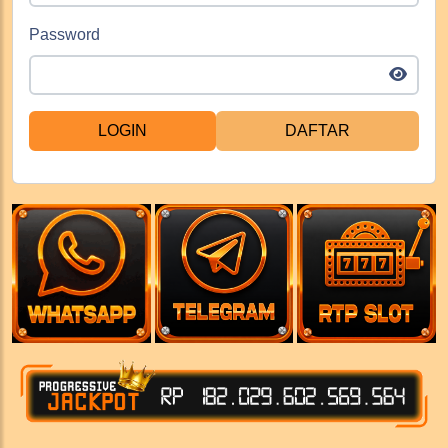
Password
LOGIN
DAFTAR