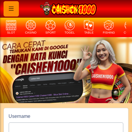
SLOT
CASINO
SPORT
TOGEL
TABLE
FISHING
COCK
Username