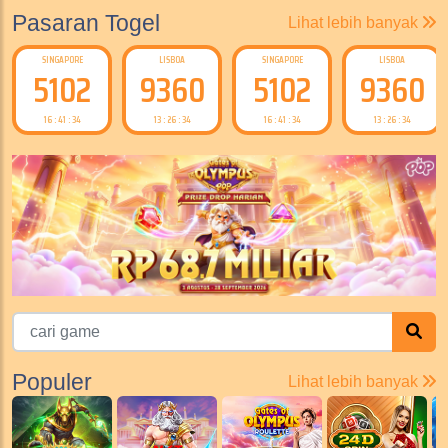
Pasaran Togel
Lihat lebih banyak
SINGAPORE
LISBOA
SINGAPORE
LISBOA
5102
9360
5102
9360
16 : 41 : 33
13 : 26 : 33
16 : 41 : 33
13 : 26 : 33
Populer
Lihat lebih banyak