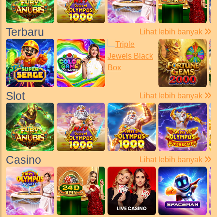
Terbaru
Lihat lebih banyak
Slot
Lihat lebih banyak
Casino
Lihat lebih banyak