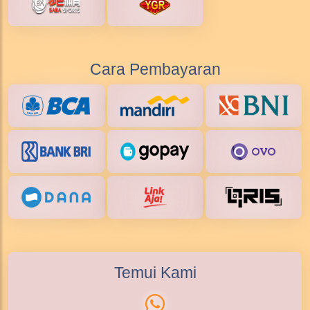
Cara Pembayaran
Temui Kami