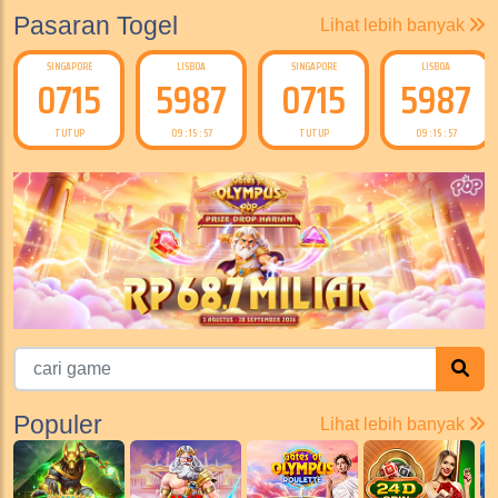
Pasaran Togel
Lihat lebih banyak
LISBOA
SINGAPORE
LISBOA
SINGAPORE
5987
0715
5987
0715
09 : 15 : 57
TUTUP
09 : 15 : 57
TUTUP
Populer
Lihat lebih banyak