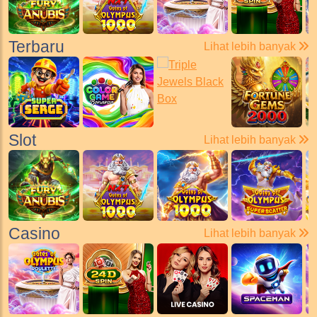
Terbaru
Lihat lebih banyak
Slot
Lihat lebih banyak
Casino
Lihat lebih banyak