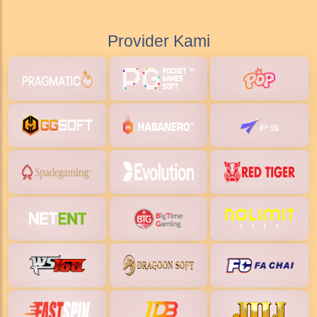
Provider Kami