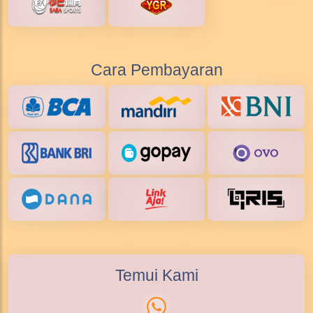
Cara Pembayaran
Temui Kami