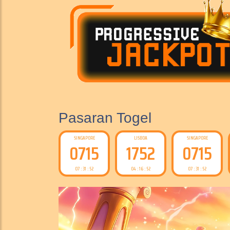
Pasaran Togel
SINGAPORE
LISBOA
SINGAPORE
LISBOA
0715
1752
0715
1752
07 : 31 : 50
04 : 16 : 50
07 : 31 : 50
04 : 16 : 50