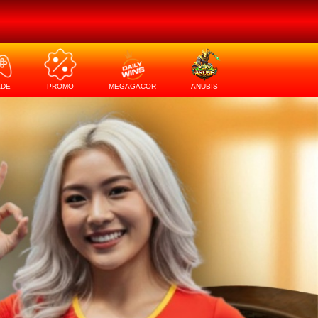
ADE
PROMO
MEGAGACOR
ANUBIS