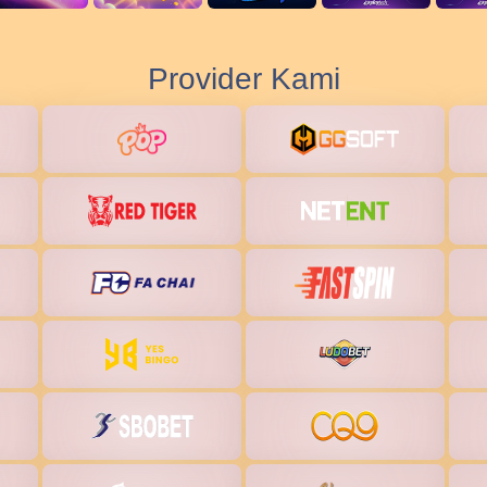
Provider Kami