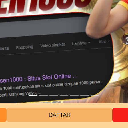
DAFTAR