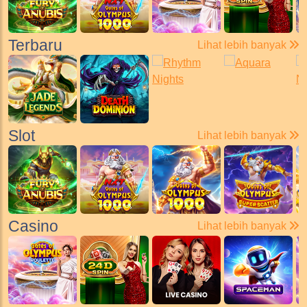
Terbaru
Lihat lebih banyak
Slot
Lihat lebih banyak
Casino
Lihat lebih banyak