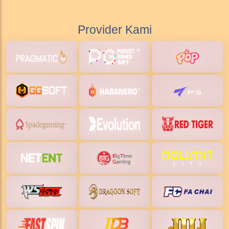
Provider Kami