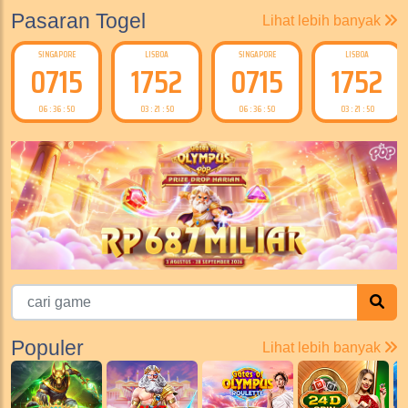
Pasaran Togel
Lihat lebih banyak
LISBOA
SINGAPORE
LISBOA
SINGAPORE
1752
0715
1752
0715
03 : 21 : 49
06 : 36 : 49
03 : 21 : 49
06 : 36 : 49
Populer
Lihat lebih banyak