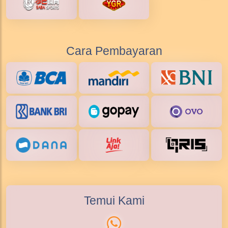
Cara Pembayaran
Temui Kami