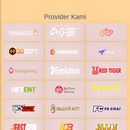
Provider Kami