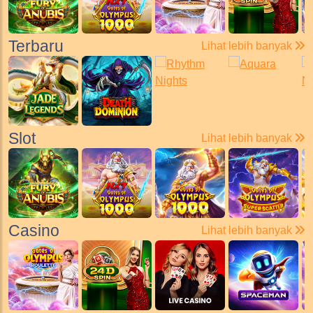
Terbaru
Lihat lebih banyak
Slot
Lihat lebih banyak
Casino
Lihat lebih banyak