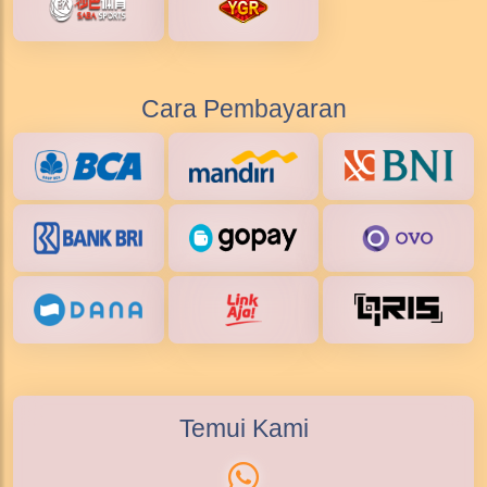
Cara Pembayaran
Temui Kami