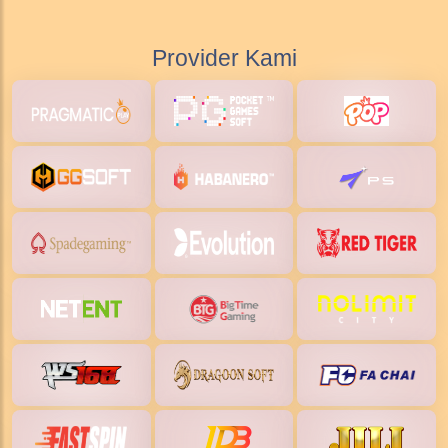
Provider Kami