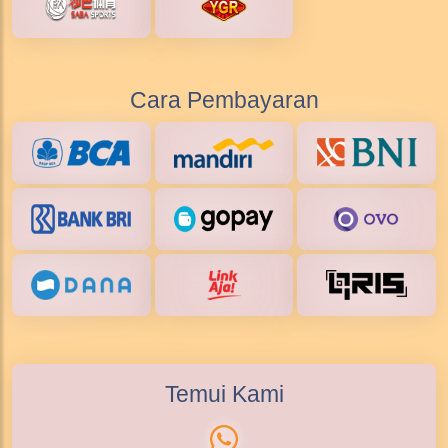
Cara Pembayaran
Temui Kami