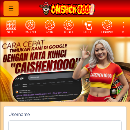
SLOT
CASINO
SPORT
TOGEL
TABLE
FISHING
COCK
Username